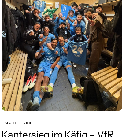
MATCHBERICHT
Kantersieg im Käfig – VfR