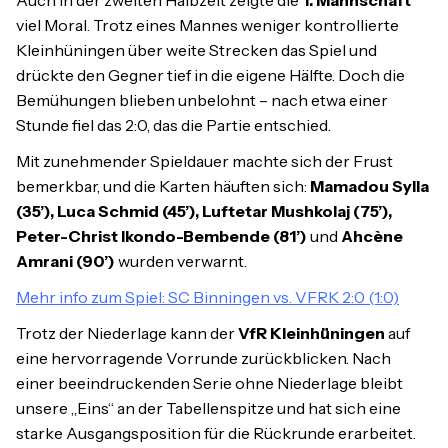
viel Moral. Trotz eines Mannes weniger kontrollierte
Kleinhüningen über weite Strecken das Spiel und
drückte den Gegner tief in die eigene Hälfte. Doch die
Bemühungen blieben unbelohnt – nach etwa einer
Stunde fiel das 2:0, das die Partie entschied.
Mit zunehmender Spieldauer machte sich der Frust
bemerkbar, und die Karten häuften sich:
Mamadou Sylla
(35’), Luca Schmid (45’), Luftetar Mushkolaj (75’),
Peter-Christ Ikondo-Bembende (81’)
und
Ahcène
Amrani (90’)
wurden verwarnt.
Mehr info zum Spiel: SC Binningen vs. VFRK 2:0 (1:0)
Trotz der Niederlage kann der
VfR Kleinhüningen
auf
eine hervorragende Vorrunde zurückblicken. Nach
einer beeindruckenden Serie ohne Niederlage bleibt
unsere „Eins“ an der Tabellenspitze und hat sich eine
starke Ausgangsposition für die Rückrunde erarbeitet.