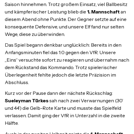
Saison hinnehmen. Trotz großem Einsatz, viel Ballbesitz
und kämpferischer Leistung blieb die
1. Mannschaft
an
diesem Abend ohne Punkte. Der Gegner setzte auf eine
konsequente Defensive, und unsere Elf fand nur selten
Wege, diese zu überwinden.
Das Spiel begann denkbar unglücklich: Bereits in den
Anfangsminuten fiel das 1:0 gegen den VfR. Unsere
„Eins“ versuchte sofort zu reagieren und übernahm nach
dem Rückstand das Kommando. Trotz spielerischer
Überlegenheit fehlte jedoch die letzte Präzision im
Abschluss.
Kurz vor der Pause dann der nächste Rückschlag:
Sueleyman Türkes
sah nach zwei Verwarnungen (30’
und 44’) die Gelb-Rote Karte und musste das Spielfeld
verlassen. Damit ging der VfR in Unterzahl in die zweite
Hälfte.
Auch in der zweiten Halbzeit zeigte die
1. Mannschaft