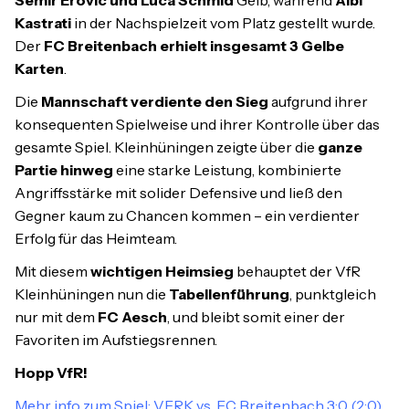
Kastrati
in der Nachspielzeit vom Platz gestellt wurde.
Der
FC Breitenbach erhielt insgesamt 3 Gelbe
Karten
.
Die
Mannschaft verdiente den Sieg
aufgrund ihrer
konsequenten Spielweise und ihrer Kontrolle über das
gesamte Spiel. Kleinhüningen zeigte über die
ganze
Partie hinweg
eine starke Leistung, kombinierte
Angriffsstärke mit solider Defensive und ließ den
Gegner kaum zu Chancen kommen – ein verdienter
Erfolg für das Heimteam.
Mit diesem
wichtigen Heimsieg
behauptet der VfR
Kleinhüningen nun die
Tabellenführung
, punktgleich
nur mit dem
FC Aesch
, und bleibt somit einer der
Favoriten im Aufstiegsrennen.
Hopp VfR!
Mehr info zum Spiel: VFRK vs. FC Breitenbach 3:0 (2:0)