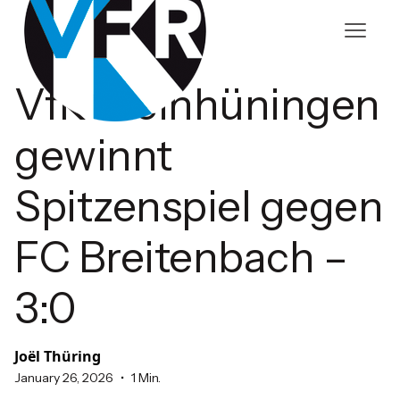
VfR Kleinhüningen
gewinnt
Spitzenspiel gegen
FC Breitenbach –
3:0
Joël Thüring
•
January 26, 2026
1 Min.