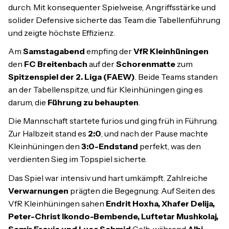
durch. Mit konsequenter Spielweise, Angriffsstärke und
solider Defensive sicherte das Team die Tabellenführung
und zeigte höchste Effizienz.
Am
Samstagabend
empfing der
VfR Kleinhüningen
den
FC Breitenbach
auf der
Schorenmatte
zum
Spitzenspiel der 2. Liga (FAEW)
. Beide Teams standen
an der Tabellenspitze, und für Kleinhüningen ging es
darum, die
Führung zu behaupten
.
Die Mannschaft startete furios und ging früh in Führung.
Zur Halbzeit stand es
2:0
, und nach der Pause machte
Kleinhüningen den
3:0-Endstand
perfekt, was den
verdienten Sieg im Topspiel sicherte.
Das Spiel war intensiv und hart umkämpft. Zahlreiche
Verwarnungen
prägten die Begegnung: Auf Seiten des
VfR Kleinhüningen sahen
Endrit Hoxha, Xhafer Delija,
Peter-Christ Ikondo-Bembende, Luftetar Mushkolaj,
Semir Erovic und Luca Schmid
Gelb, während
Albi